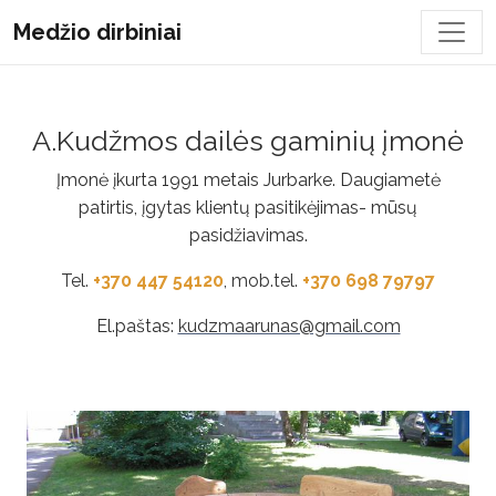
Toggl
Medžio dirbiniai
A.Kudžmos dailės gaminių įmonė
Įmonė įkurta 1991 metais Jurbarke. Daugiametė
patirtis, įgytas klientų pasitikėjimas- mūsų
pasidžiavimas.
Tel.
+370 447 54120
, mob.tel.
+370 698 79797
El.paštas:
kudzmaarunas@gmail.com